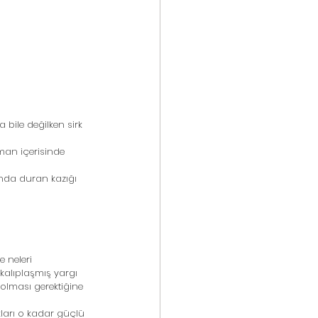
bile değilken sirk 
man içerisinde 
nda duran kazığı 
 neleri 
kalıplaşmış yargı 
 olması gerektiğine 
kları o kadar güçlü 