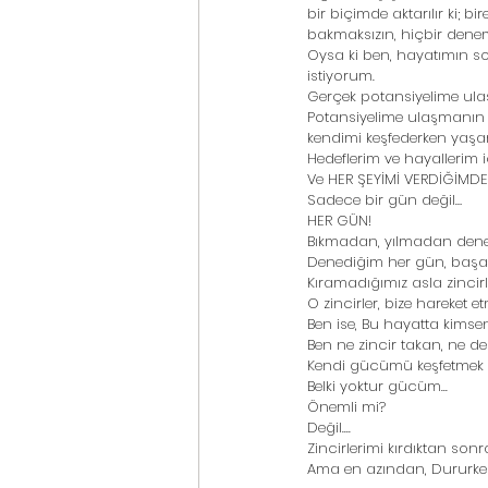
bir biçimde aktarılır ki; bi
bakmaksızın, hiçbir dene
Oysa ki ben, hayatımın 
istiyorum. 
Gerçek potansiyelime ula
Potansiyelime ulaşmanın
kendimi keşfederken yaşa
Hedeflerim ve hayallerim
Ve HER ŞEYİMİ VERDİĞİMDE 
Sadece bir gün değil… 
HER GÜN! 
Bıkmadan, yılmadan dene
Denediğim her gün, başar
Kıramadığımız asla zincirle
O zincirler, bize hareket e
Ben ise, Bu hayatta kims
Ben ne zincir takan, ne de
Kendi gücümü keşfetmek 
Belki yoktur gücüm...
Önemli mi? 
Değil.... 
Zincirlerimi kırdıktan s
Ama en azından, Dururken 