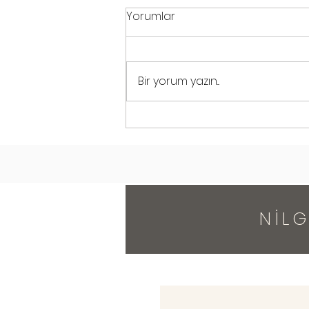
Yorumlar
Bir yorum yazın...
Hayır Deme Sanatı
NİL