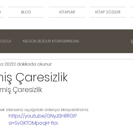
U
BLOG
KİTAPLAR
KİTAP SÖZLERİ
KOLOJİ
NİLGÜN BODUR KİTAPLARINDAN
a 2021
2 dakikada okunur
iş Çaresizlik
lmiş Çaresizlik
k isterseniz aşağıdaki videoya tıklayabilirsiniz.
https://youtu.be/GNyJl3nRRGI?
si=SvGKTOMpoqH-fIoi