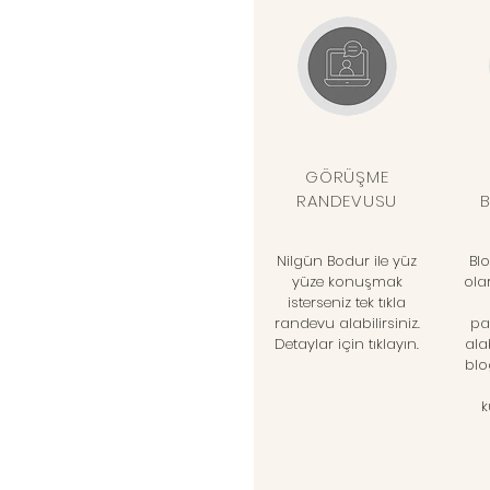
GÖRÜŞME
RANDEVUSU
B
Nilgün Bodur ile yüz
Bl
yüze konuşmak
ola
isterseniz tek tıkla
randevu alabilirsiniz.
pa
Detaylar için tıklayın.
ala
blo
k