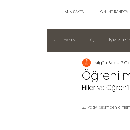
ANA SAYFA
ONLINE RANDEV
BLOG YAZILARI
KİŞİSEL GELİŞİM VE PSİ
Nilgün Bodur
7 Oc
NILGUN BODUR YAZILARI
Öğrenilm
Filler ve Öğreni
Bu yazıyı sesimden dinleme