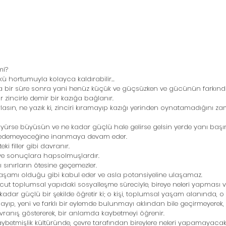
mi?
ükü hortumuyla kolayca kaldırabilir...
a bir süre sonra yani henüz küçük ve güçsüzken ve gücünün farkında 
ir zincirle demir bir kazığa bağlanır. 
lasın, ne yazık ki, zinciri kıramayıp kazığı yerinden oynatamadığını za
üyürse büyüsün ve ne kadar güçlü hale gelirse gelsin yerde yanı başı
 edemeyeceğine inanmaya devam eder. 
teki filler gibi davranır. 
 ve sonuçlara hapsolmuşlardır. 
ı sınırların ötesine geçemezler.
e yaşamı olduğu gibi kabul eder ve asla potansiyeline ulaşamaz. 
cut toplumsal yapıdaki sosyalleşme süreciyle, bireye neleri yapması ve
dar güçlü bir şekilde öğretir ki; o kişi, toplumsal yaşam alanında, o 
ayıp, yeni ve farklı bir eylemde bulunmayı aklından bile geçirmeyerek,
vranış göstererek, bir anlamda kaybetmeyi öğrenir. 
kaybetmişlik kültüründe, çevre tarafından bireylere neleri yapamayaca