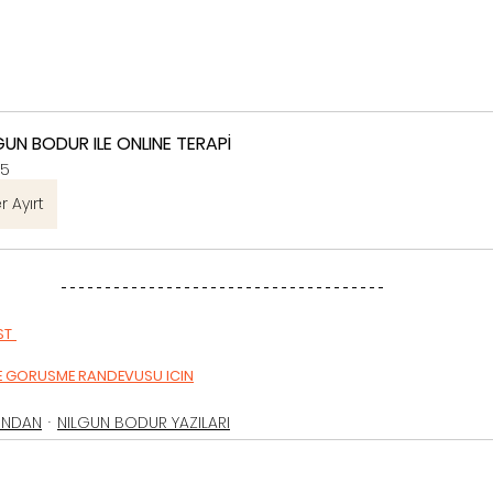
GUN BODUR ILE ONLINE TERAPİ
5
r Ayırt
ST
E GORUSME RANDEVUSU ICIN
INDAN
NILGUN BODUR YAZILARI