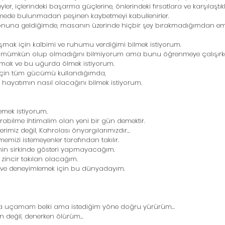
reyler, içlerindeki başarma güçlerine, önlerindeki fırsatlara ve karşılaştık
mede bulunmadan peşinen kaybetmeyi kabullenirler. 
sonuna geldiğimde, masanın üzerinde hiçbir şey bırakmadığımdan e
şmak için kalbimi ve ruhumu verdiğimi bilmek istiyorum.
 mümkün olup olmadığını bilmiyorum ama bunu öğrenmeye çalışırk
mak ve bu uğurda ölmek istiyorum. 
 için tüm gücümü kullandığımda, 
hayatımın nasıl olacağını bilmek istiyorum. 
mek istiyorum.
abilme ihtimalim olan yeni bir gün demektir. 
rimiz değil, Kahrolası önyargılarımızdır... 
tmemizi istemeyenler tarafından takılır. 
enin sirkinde gösteri yapmayacağım. 
 zincir takılan olacağım. 
ve deneyimlemek için bu dünyadayım. 
onra uçamam belki ama istediğim yöne doğru yürürüm... 
değil, denerken ölürüm...