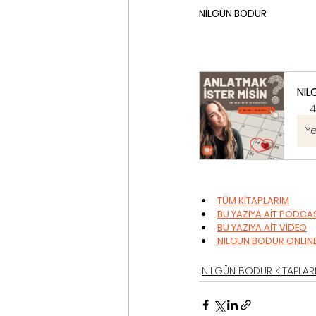
NİLGÜN BODUR
NIL
4
Ye
TÜM KİTAPLARIM
BU YAZIYA AİT PODCA
BU YAZIYA AİT VİDEO
NILGUN BODUR ONLIN
NİLGÜN BODUR KİTAPLAR