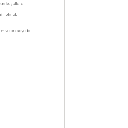
ları koşullara 
min olmak 
en ve bu sayede 