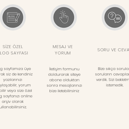
SİZE ÖZEL
MESAJ VE
SORU VE CEV
LOG SAYFASI
YORUM
og sayfamıza üye
Bize sıkça sorul
İletişim formunu
rak siz de kendiniz
soruların cevaplar
doldurarak siteye
yazılarınızı
verdik. Sizi beklet
abone olduktan
ylaşabilir, yorum
istemedik.
sonra mesajlarınızı
bilir veya size özel
bize iletebilirsiniz
g sayfanızı online
arşiv olarak
ullanabilirsiniz.