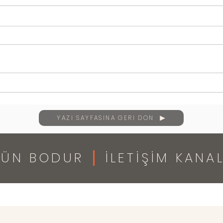
Kend
40 Yaşınıza Geldiğinizde
YAZI SAYFASINA GERİ DÖN
GÜN BODUR
İLETİŞİM KANA