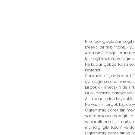
Filler çok güçlüdür değil 
Mesela bir fil bir tonluk y
Ama bir fil doğduktan kıs
için eğitilmek üzere ağır b
Ne kadar çok zorlarsa zor
keşfeder. 
Sonradan fil, ne kadar b
gördüğü sürece hareket
Birçok akıllı yetişkin de sirk
Düşüncelere, hareketlere
Asla kendilerine koyduklar
Ne yazık ki birçok kişi d
Öğrenilmiş çaresizlik, mev
yapmaması gerektiğini o ka
ve kuralların dışına çıkam
inandığı gibi tutum ve da
Öğrenilmiş çaresizlik ve 