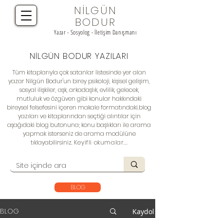
NİLGÜN
BODUR
Yazar - Sosyolog - İletişim Danışmanı
NİLGÜN BODUR YAZILARI
Tüm kitaplarıyla çok satanlar listesinde yer alan
yazar Nilgün Bodur'un birey psikoloji, kişisel gelişim,
sosyal ilişkiler, aşk, arkadaşlık, evlilik, gelecek,
mutluluk ve özgüven gibi konular hakkındaki
bireysel felsefesini içeren makale formatındaki.
blog
yazıları
ve kitaplarından seçtiği alıntılar için
aşağıdaki blog butonuna; konu başlıkları ile arama
yapmak isterseniz de arama modülüne
tıklayabilirsiniz.
Keyifli okumalar...
BLOG
BLOG
Kaydol