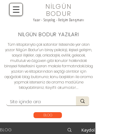
NİLGÜN
BODUR
Yazar - Sosyolog - İletişim Danışmanı
NİLGÜN BODUR YAZILARI
Tüm kitaplarıyla çok satanlar listesinde yer alan
yazar Nilgün Bodur'un birey psikoloji, kişisel gelişim,
sosyal ilişkiler, aşk, arkadaşlık, evlilik, gelecek,
mutluluk ve özgüven gibi konular hakkındaki
bireysel felsefesini içeren makale formatındaki.
blog
yazıları
ve kitaplarından seçtiği alıntılar için
aşağıdaki blog butonuna; konu başlıkları ile arama
yapmak isterseniz de arama modülüne
tıklayabilirsiniz.
Keyifli okumalar...
BLOG
BLOG
Kaydol